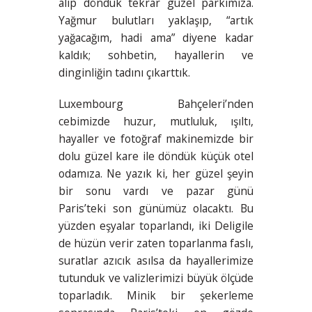
alıp döndük tekrar güzel parkımıza.
Yağmur bulutları yaklaşıp, “artık
yağacağım, hadi ama” diyene kadar
kaldık; sohbetin, hayallerin ve
dinginliğin tadını çıkarttık.
Luxembourg Bahçeleri’nden
cebimizde huzur, mutluluk, ışıltı,
hayaller ve fotoğraf makinemizde bir
dolu güzel kare ile döndük küçük otel
odamıza. Ne yazık ki, her güzel şeyin
bir sonu vardı ve pazar günü
Paris’teki son günümüz olacaktı. Bu
yüzden eşyalar toparlandı, iki Deligile
de hüzün verir zaten toparlanma faslı,
suratlar azıcık asılsa da hayallerimize
tutunduk ve valizlerimizi büyük ölçüde
toparladık. Minik bir şekerleme