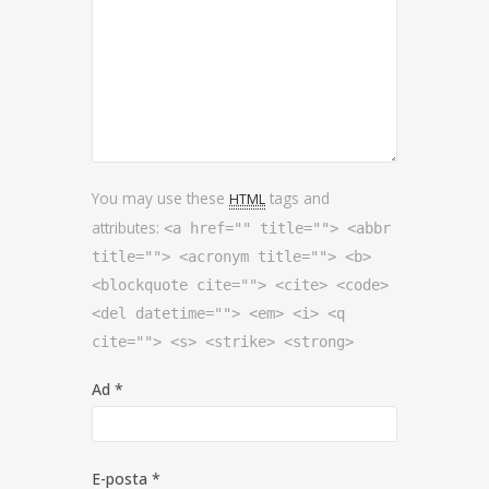
You may use these
tags and
HTML
attributes:
<a href="" title=""> <abbr
title=""> <acronym title=""> <b>
<blockquote cite=""> <cite> <code>
<del datetime=""> <em> <i> <q
cite=""> <s> <strike> <strong>
Ad
*
E-posta
*