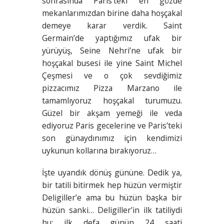
sonrasında Paris’teki en gözde
mekanlarımızdan birine daha hoşçakal
demeye karar verdik. Saint
Germain’de yaptığımız ufak bir
yürüyüş, Seine Nehri’ne ufak bir
hoşçakal busesi ile yine Saint Michel
Çeşmesi ve o çok sevdiğimiz
pizzacımız Pizza Marzano ile
tamamlıyoruz hoşçakal turumuzu.
Güzel bir akşam yemeği ile veda
ediyoruz Paris gecelerine ve Paris’teki
son günaydınımız için kendimizi
uykunun kollarına bırakıyoruz…
İşte uyandık dönüş gününe. Dedik ya,
bir tatili bitirmek hep hüzün vermiştir
Deligiller’e ama bu hüzün başka bir
hüzün sanki… Deligiller’in ilk tatiliydi
bu; ilk defa günün 24 saati