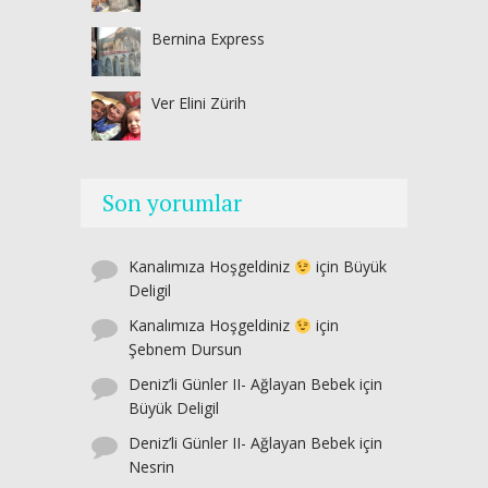
Bernina Express
Ver Elini Zürih
Son yorumlar
Kanalımıza Hoşgeldiniz
için
Büyük
Deligil
Kanalımıza Hoşgeldiniz
için
Şebnem Dursun
Deniz’li Günler II- Ağlayan Bebek
için
Büyük Deligil
Deniz’li Günler II- Ağlayan Bebek
için
Nesrin