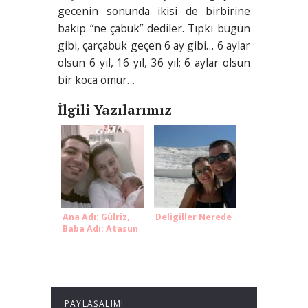
gecenin sonunda ikisi de birbirine
bakıp “ne çabuk” dediler. Tıpkı bugün
gibi, çarçabuk geçen 6 ay gibi… 6 aylar
olsun 6 yıl, 16 yıl, 36 yıl; 6 aylar olsun
bir koca ömür…
İlgili Yazılarımız
Ana Adı: Gülriz,
Deligiller Nerede
Baba Adı: Atasun
PAYLAŞALIM!