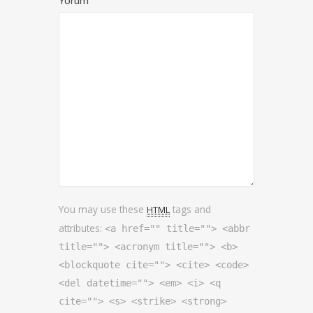
Yorum
You may use these
tags and
HTML
attributes:
<a href="" title=""> <abbr
title=""> <acronym title=""> <b>
<blockquote cite=""> <cite> <code>
<del datetime=""> <em> <i> <q
cite=""> <s> <strike> <strong>