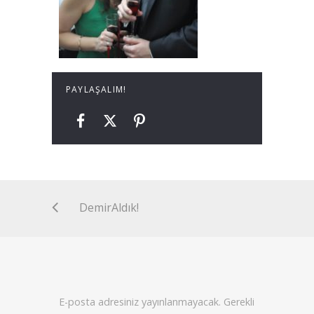
PAYLAŞALIM!
DemirAldık!
E-posta adresiniz yayınlanmayacak.
Gerekli