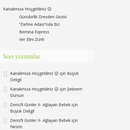
Kanalımıza Hoşgeldiniz 😉
Günübirlik Dresden Gezisi
“Define Adası”nda Biz
Bernina Express
Ver Elini Zürih
Son yorumlar
Kanalımıza Hoşgeldiniz 😉
için
Büyük
Deligil
Kanalımıza Hoşgeldiniz 😉
için
Şebnem
Dursun
Deniz’li Günler II- Ağlayan Bebek
için
Büyük Deligil
Deniz’li Günler II- Ağlayan Bebek
için
Nesrin