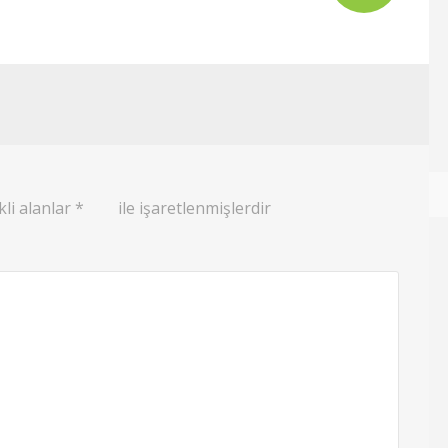
li alanlar
*
ile işaretlenmişlerdir