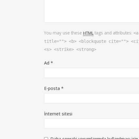
You may use these
tags and attributes:
HTML
<a
title=""> <b> <blockquote cite=""> <ci
<s> <strike> <strong>
Ad
*
E-posta
*
İnternet sitesi
Daha sonraki yorumlarımda kullanılması için