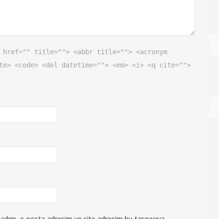
 href="" title=""> <abbr title=""> <acronym
te> <code> <del datetime=""> <em> <i> <q cite="">
 adım, e-posta adresim ve site adresim bu tarayıcıya