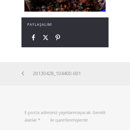
PAYLAŞALIM!
20130428_104400-001
E-posta adresiniz yayınlanmayacak.
Gerekli
alanlar
*
ile işaretlenmişlerdir