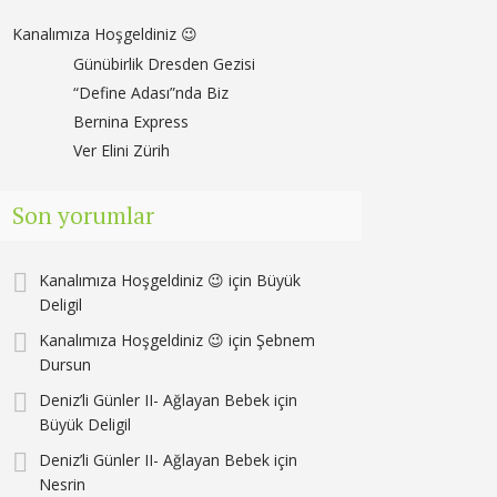
Kanalımıza Hoşgeldiniz 😉
Günübirlik Dresden Gezisi
“Define Adası”nda Biz
Bernina Express
Ver Elini Zürih
Son yorumlar
Kanalımıza Hoşgeldiniz 😉
için
Büyük
Deligil
Kanalımıza Hoşgeldiniz 😉
için
Şebnem
Dursun
Deniz’li Günler II- Ağlayan Bebek
için
Büyük Deligil
Deniz’li Günler II- Ağlayan Bebek
için
Nesrin