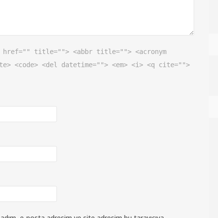
 href="" title=""> <abbr title=""> <acronym
te> <code> <del datetime=""> <em> <i> <q cite="">
 adım, e-posta adresim ve site adresim bu tarayıcıya