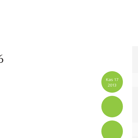
6
Kas 17
2013