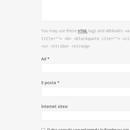
You may use these
tags and attributes:
HTML
<a
title=""> <b> <blockquote cite=""> <ci
<s> <strike> <strong>
Ad
*
E-posta
*
İnternet sitesi
Daha sonraki yorumlarımda kullanılması için