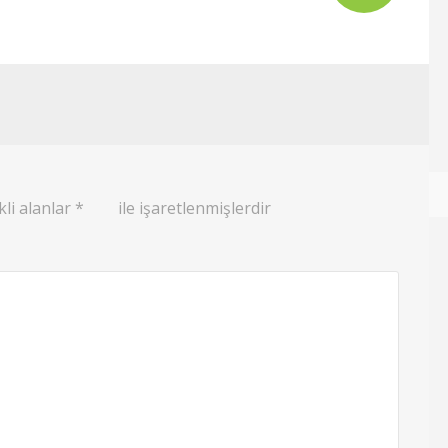
li alanlar
*
ile işaretlenmişlerdir