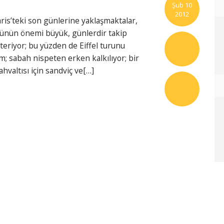
Şub 10
2012
ris’teki son günlerine yaklaşmaktalar,
günün önemi büyük, günlerdir takip
eriyor; bu yüzden de Eiffel turunu
m; sabah nispeten erken kalkılıyor; bir
valtısı için sandviç ve[…]