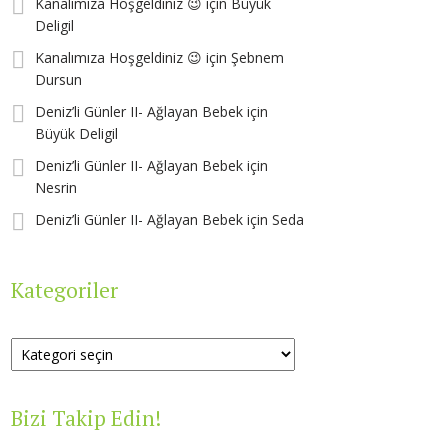
Kanalımıza Hoşgeldiniz 😉
için
Büyük
Deligil
Kanalımıza Hoşgeldiniz 😉
için
Şebnem
Dursun
Deniz’li Günler II- Ağlayan Bebek
için
Büyük Deligil
Deniz’li Günler II- Ağlayan Bebek
için
Nesrin
Deniz’li Günler II- Ağlayan Bebek
için
Seda
Kategoriler
Kategoriler
Bizi Takip Edin!