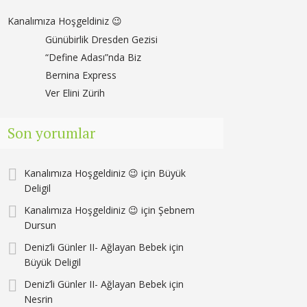
Kanalımıza Hoşgeldiniz 😉
Günübirlik Dresden Gezisi
“Define Adası”nda Biz
Bernina Express
Ver Elini Zürih
Son yorumlar
Kanalımıza Hoşgeldiniz 😉
için
Büyük
Deligil
Kanalımıza Hoşgeldiniz 😉
için
Şebnem
Dursun
Deniz’li Günler II- Ağlayan Bebek
için
Büyük Deligil
Deniz’li Günler II- Ağlayan Bebek
için
Nesrin