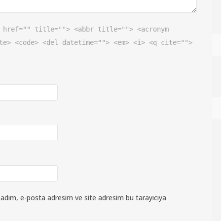
 href="" title=""> <abbr title=""> <acronym
te> <code> <del datetime=""> <em> <i> <q cite="">
 adım, e-posta adresim ve site adresim bu tarayıcıya