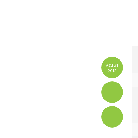
Ağu 31
2013