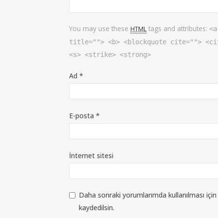
You may use these
tags and attributes:
HTML
<a
title=""> <b> <blockquote cite=""> <ci
<s> <strike> <strong>
Ad
*
E-posta
*
İnternet sitesi
Daha sonraki yorumlarımda kullanılması için
kaydedilsin.