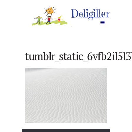
tumblr_static_6vfb2il5