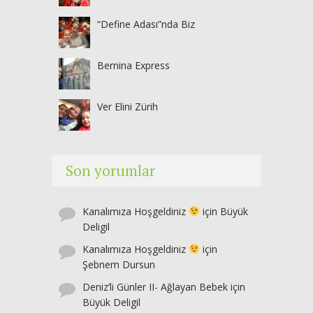
“Define Adası”nda Biz
Bernina Express
Ver Elini Zürih
Son yorumlar
Kanalımıza Hoşgeldiniz
için
Büyük
Deligil
Kanalımıza Hoşgeldiniz
için
Şebnem Dursun
Deniz’li Günler II- Ağlayan Bebek
için
Büyük Deligil