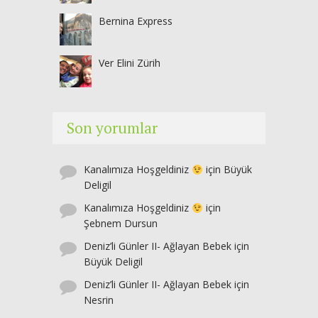
Bernina Express
Ver Elini Zürih
Son yorumlar
Kanalımıza Hoşgeldiniz
için
Büyük
Deligil
Kanalımıza Hoşgeldiniz
için
Şebnem Dursun
Deniz’li Günler II- Ağlayan Bebek
için
Büyük Deligil
Deniz’li Günler II- Ağlayan Bebek
için
Nesrin