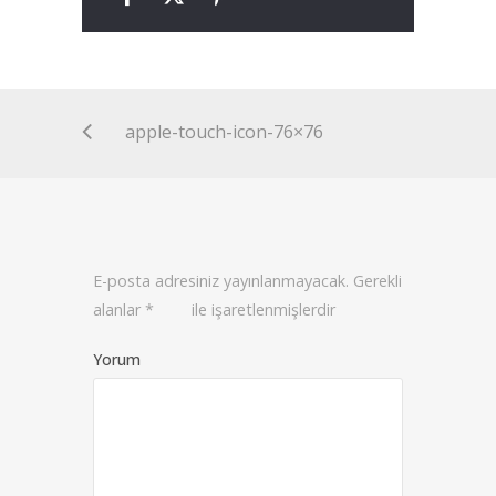
apple-touch-icon-76×76
E-posta adresiniz yayınlanmayacak.
Gerekli
alanlar
*
ile işaretlenmişlerdir
Yorum