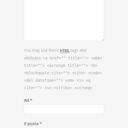
You may use these
tags and
HTML
attributes:
<a href="" title=""> <abbr
title=""> <acronym title=""> <b>
<blockquote cite=""> <cite> <code>
<del datetime=""> <em> <i> <q
cite=""> <s> <strike> <strong>
Ad
*
E-posta
*