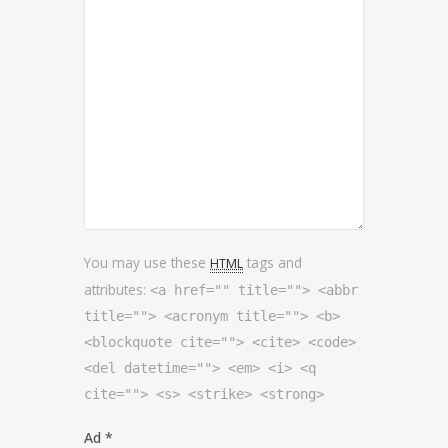
You may use these
tags and
HTML
attributes:
<a href="" title=""> <abbr
title=""> <acronym title=""> <b>
<blockquote cite=""> <cite> <code>
<del datetime=""> <em> <i> <q
cite=""> <s> <strike> <strong>
Ad
*