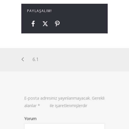
PAYLAŞALIM!
6.1
E-posta adresiniz yayınlanmayacak.
Gerekli
alanlar
*
ile işaretlenmişlerdir
Yorum