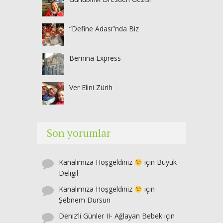
“Define Adası”nda Biz
Bernina Express
Ver Elini Zürih
Son yorumlar
Kanalımıza Hoşgeldiniz
için
Büyük
Deligil
Kanalımıza Hoşgeldiniz
için
Şebnem Dursun
Deniz’li Günler II- Ağlayan Bebek
için