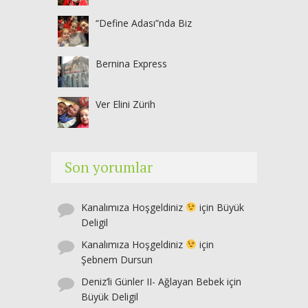
“Define Adası”nda Biz
Bernina Express
Ver Elini Zürih
Son yorumlar
Kanalımıza Hoşgeldiniz
için
Büyük
Deligil
Kanalımıza Hoşgeldiniz
için
Şebnem Dursun
Deniz’li Günler II- Ağlayan Bebek
için
Büyük Deligil