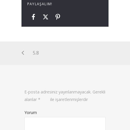
PAYLAŞALIM!
5.8
E-posta adresiniz yayınlanmayacak.
Gerekli
alanlar
*
ile işaretlenmişlerdir
Yorum